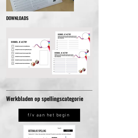
DOWNLOADS
Werkbladen op spellingscategorie
f/v aan het begin