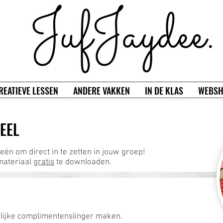
REATIEVE LESSEN
ANDERE VAKKEN
IN DE KLAS
WEBSH
EEL
eën om direct in te zetten in jouw groep!
materiaal
gratis
te downloaden.
olijke complimentenslinger maken.