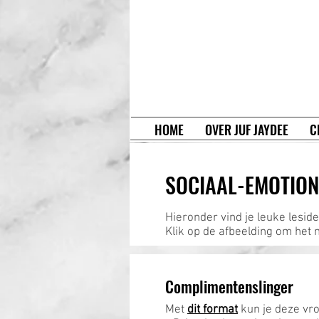
HOME
OVER JUF JAYDEE
C
SOCIAAL-EMOTION
Hieronder vind je leuke leside
Klik op de afbeelding om het 
Complimentenslinger
Met
dit format
kun je deze vr