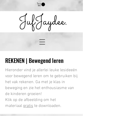
REKENEN | Bewegend leren
Hieronder vind je allerlei leuke lesideeën
voor bewegend leren om te gebruiken bij
het vak rekenen. Ga met je klas in
beweging en zie het enthousiasme van
de kinderen groeien!
Klik op de afbeelding om het
materiaal
gratis
te downloaden.