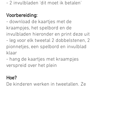
- 2 invulbladen 'dit moet ik betalen'
Voorbereiding:
- download de kaartjes met de
kraampjes, het spelbord en de
invulbladen hieronder en print deze uit
- leg voor elk tweetal 2 dobbelstenen, 2
pionnetjes, een spelbord en invulblad
klaar
- hang de kaartjes met kraampjes
verspreid over het plein
Hoe?
De kinderen werken in tweetallen. Ze
zetten hun pion op start. Allebei gooien
ze met de dobbelsteen. Ze gaan op zoek
naar het product waar ze op komen te
staan. In de kraampjes kunnen ze
vinden hoeveel het product kost. Dit
bedrag onthouden ze en rennen terug
naar de plek. Ze vullen beide bedragen
in en tellen deze handig op. De uitkomst